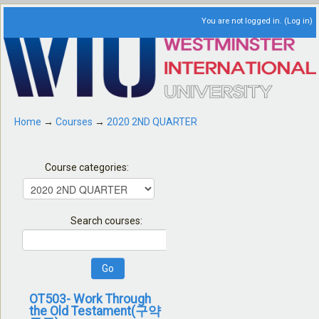
You are not logged in. (
Log in
)
Home
→
Courses
→
2020 2ND QUARTER
Course categories:
Search courses:
OT503- Work Through
the Old Testament(구약