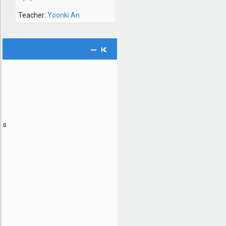
Teacher:
Yoonki An
ses